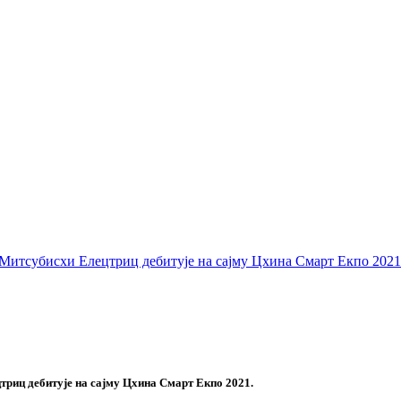
, Митсубисхи Елецтриц дебитује на сајму Цхина Смарт Екпо 2021
цтриц дебитује на сајму Цхина Смарт Екпо 2021.