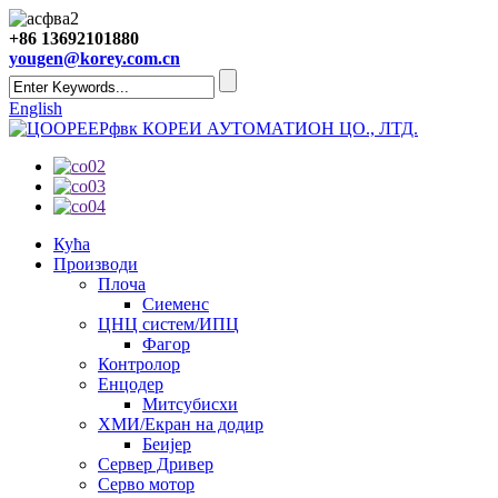
+86 13692101880
yougen@korey.com.cn
English
КОРЕИ АУТОМАТИОН ЦО., ЛТД.
Кућа
Производи
Плоча
Сиеменс
ЦНЦ систем/ИПЦ
Фагор
Контролор
Енцодер
Митсубисхи
ХМИ/Екран на додир
Беијер
Сервер Дривер
Серво мотор