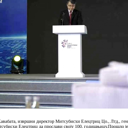
 Кавабата, извршни директор Митсубисхи Елецтриц Цо., Лтд., г
итсубисхи Елецтриц да прослави своју 100. годишњицу.Прошло је