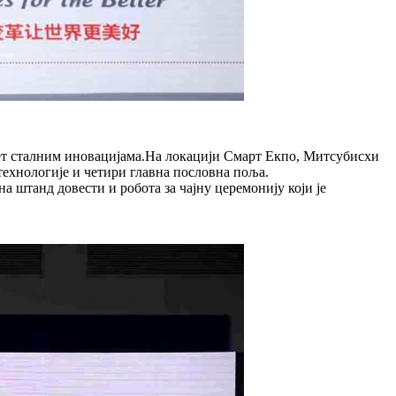
вет сталним иновацијама.На локацији Смарт Екпо, Митсубисхи
технологије и четири главна пословна поља.
штанд довести и робота за чајну церемонију који је