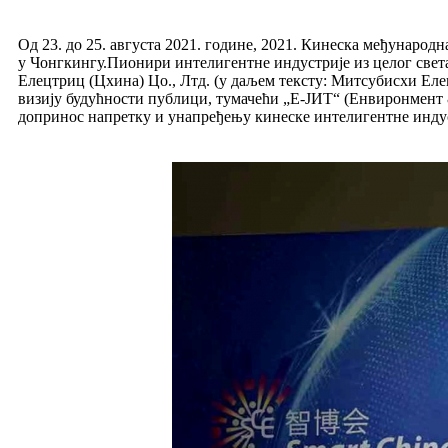
Од 23. до 25. августа 2021. године, 2021. Кинеска међунаро
у Чонгкингу.Пионири интелигентне индустрије из целог света
Елецтриц (Цхина) Цо., Лтд. (у даљем тексту: Митсубисхи Ел
визију будућности публици, тумачећи „Е-ЈИТ“ (Енвиронмент &
допринос напретку и унапређењу кинеске интелигентне индус