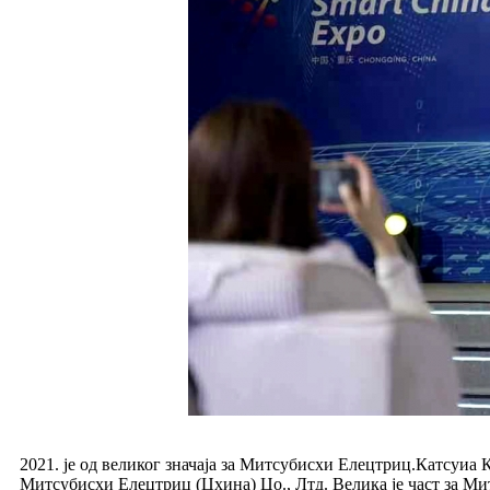
2021. је од великог значаја за Митсубисхи Елецтриц.Катсуиа
Митсубисхи Елецтриц (Цхина) Цо., Лтд. Велика је част за М