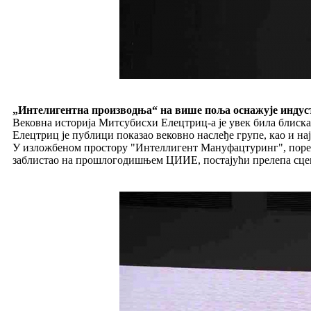
„Интелигентна производња“ на више поља оснажује индус
Вековна историја Митсубисхи Елецтриц-а је увек била блиск
Елецтриц је публици показао вековно наслеђе групе, као и на
У изложбеном простору "Интеллигент Мануфацтуринг", поред 
заблистао на прошлогодишњем ЦИИЕ, постајући прелепа сцен