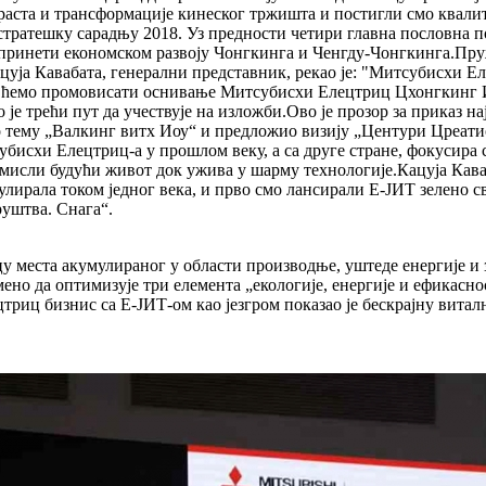
аста и трансформације кинеског тржишта и постигли смо квалит
 стратешку сарадњу 2018. Уз предности четири главна пословна 
принети економском развоју Чонгкинга и Ченгду-Чонгкинга.Пру
ацуја Кавабата, генерални представник, рекао је: "Митсубисхи Е
о ћемо промовисати оснивање Митсубисхи Елецтриц Цхонгкинг
је трећи пут да учествује на изложби.Ово је прозор за приказ н
о тему „Валкинг витх Иоу“ и предложио визију „Центури Цреатио
бисхи Елецтриц-а у прошлом веку, а са друге стране, фокусира с
мисли будући живот док ужива у шарму технологије.Кацуја Каваб
улирала током једног века, и прво смо лансирали Е-ЈИТ зелено с
руштва. Снага“.
цу места акумулираног у области производње, уштеде енергије и 
ремено да оптимизује три елемента „екологије, енергије и ефик
ц бизнис са Е-ЈИТ-ом као језгром показао је бескрајну витално