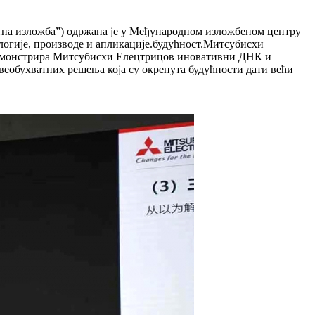
ентна изложба”) одржана је у Међународном изложбеном центру
логије, производе и апликације.будућност.Митсубисхи
и демонстрира Митсубисхи Елецтрицов иновативни ДНК и
веобухватних решења која су окренута будућности дати већи