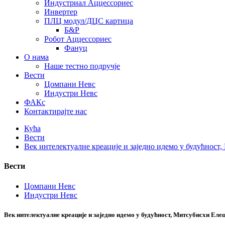
Индустриал Аццессориес
Инвертер
ПЛЦ модул/ДЦС картица
Б&Р
Робот Аццессориес
Фануц
О нама
Наше тестно подручје
Вести
Цомпани Невс
Индустри Невс
ФАКс
Контактирајте нас
Кућа
Вести
Век интелектуалне креације и заједно идемо у будућност
Вести
Цомпани Невс
Индустри Невс
Век интелектуалне креације и заједно идемо у будућност, Митсубисхи Еле