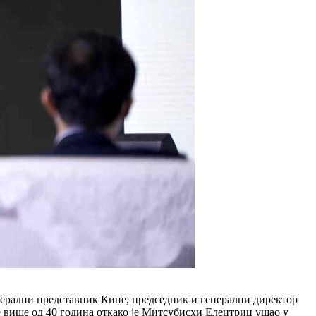
енерални представник Кине, председник и генерални директор
 више од 40 година откако је Митсубисхи Елецтриц ушао у