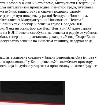
етан развој у Кини.У исто време, Митсубисхи Елецтриц и
поља интелигентне производње, паметног града, путовања
жа дубину, вишеструку и снажну подршку развоју
лецтриц је пун поверења у развој Ченгдуа и Чонгкинга.
 Интеллигент Мануфацтуринг Инноватион Центра."
ајновијих технологија и решења групе.Поводом 100.
н, Ханд ин Ханд фор тхе Нект Центури“.С једне стране,
е на Е-ЈИТ зелена свеобухватна решења и радује се урбаном
ата, генерални представник, рекао је: „У овај Смарт Екпо,
веобухватно решење на кинеском тржишту, надајући се да
заштите животне средине у Јапану деценијама.Она је прва у
асности производње“ у Кини.решење.У изложбеном простору
ст, која ће дубоко утицати на производњу и живот будућег