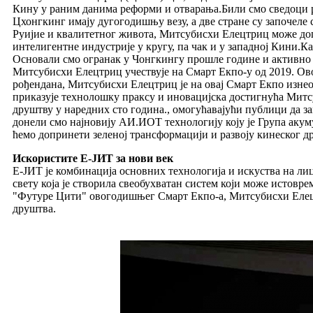
Кину у раним данима реформи и отварања.Били смо сведоци р
Цхонгкинг имају дугогодишњу везу, а две стране су започеле
Руијие и квалитетног живота, Митсубисхи Елецтриц може до
интелигентне индустрије у кругу, па чак и у западној Кини.К
Основали смо огранак у Чонгкингу прошле године и активн
Митсубисхи Елецтриц учествује на Смарт Екпо-у од 2019. Ово 
рођендана, Митсубисхи Елецтриц је на овај Смарт Екпо изне
приказује технолошку праксу и иновацијска достигнућа Митсу
друштву у наредних сто година., омогућавајући публици да за
донели смо најновију АИ.ИОТ технологију коју је Група акум
ћемо допринети зеленој трансформацији и развоју кинеског д
Искористите Е-ЈИТ за нови век
Е-ЈИТ је комбинација основних технологија и искуства на ли
свету која је створила свеобухватан систем који може истов
"Футуре Цити" овогодишњег Смарт Екпо-а, Митсубисхи Елецтри
друштва.