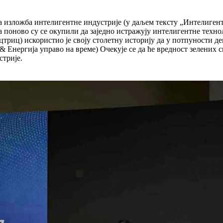
дна изложба интелигентне индустрије (у даљем тексту „Интелиг
 поново су се окупили да заједно истражују интелигентне техно
ецтриц) искористио је своју столетну историју да у потпуност
 Енергија управо на време) Очекује се да ће вредност зелених с
трије.