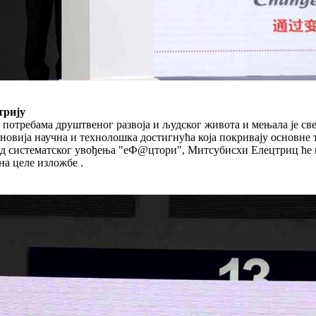
трију
а потребама друштвеног развоја и људског живота и мењала је с
јновија научна и технолошка достигнућа која покривају основне 
систематског увођења "еФ@цтори", Митсубисхи Елецтриц ће на 
а целе изложбе .