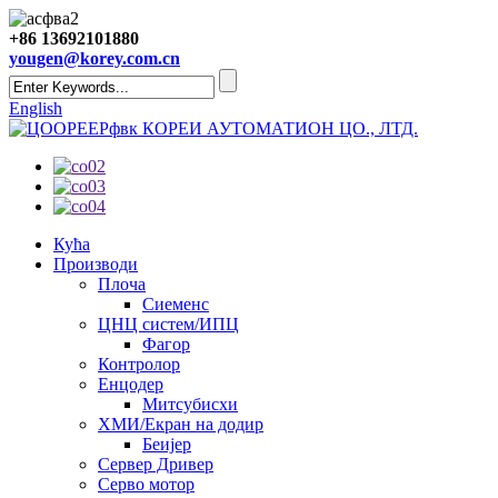
+86 13692101880
yougen@korey.com.cn
English
КОРЕИ АУТОМАТИОН ЦО., ЛТД.
Кућа
Производи
Плоча
Сиеменс
ЦНЦ систем/ИПЦ
Фагор
Контролор
Енцодер
Митсубисхи
ХМИ/Екран на додир
Беијер
Сервер Дривер
Серво мотор