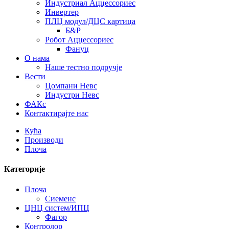
Индустриал Аццессориес
Инвертер
ПЛЦ модул/ДЦС картица
Б&Р
Робот Аццессориес
Фануц
О нама
Наше тестно подручје
Вести
Цомпани Невс
Индустри Невс
ФАКс
Контактирајте нас
Кућа
Производи
Плоча
Категорије
Плоча
Сиеменс
ЦНЦ систем/ИПЦ
Фагор
Контролор