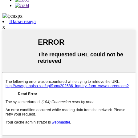
Шаљи имејл
x