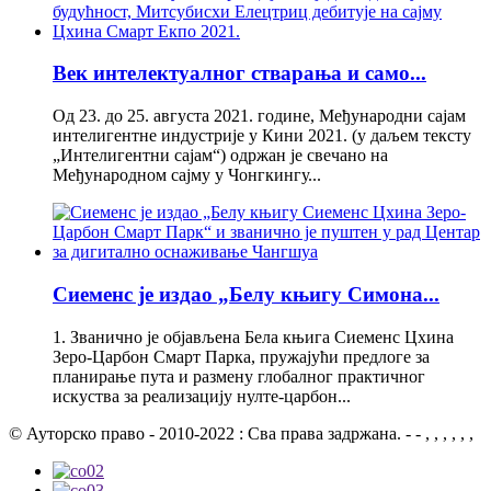
Век интелектуалног стварања и само...
Од 23. до 25. августа 2021. године, Међународни сајам
интелигентне индустрије у Кини 2021. (у даљем тексту
„Интелигентни сајам“) одржан је свечано на
Међународном сајму у Чонгкингу...
Сиеменс је издао „Белу књигу Симона...
1. Званично је објављена Бела књига Сиеменс Цхина
Зеро-Царбон Смарт Парка, пружајући предлоге за
планирање пута и размену глобалног практичног
искуства за реализацију нулте-царбон...
© Ауторско право - 2010-2022 : Сва права задржана. - - , , , , , ,