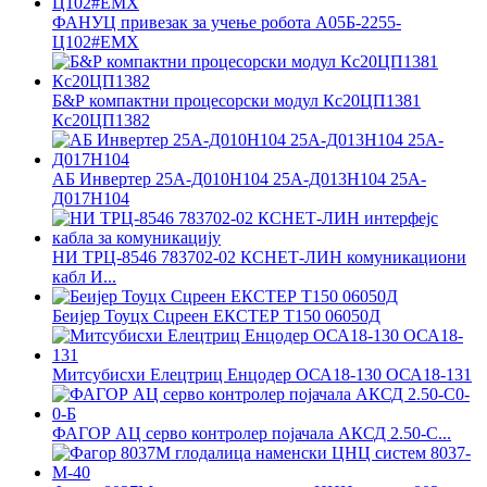
ФАНУЦ привезак за учење робота А05Б-2255-
Ц102#ЕМХ
Б&Р компактни процесорски модул Кс20ЦП1381
Кс20ЦП1382
АБ Инвертер 25А-Д010Н104 25А-Д013Н104 25А-
Д017Н104
НИ ТРЦ-8546 783702-02 КСНЕТ-ЛИН комуникациони
кабл И...
Беијер Тоуцх Сцреен ЕКСТЕР Т150 06050Д
Митсубисхи Елецтриц Енцодер ОСА18-130 ОСА18-131
ФАГОР АЦ серво контролер појачала АКСД 2.50-С...