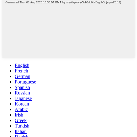
English
French
German
Portuguese
Spanish
Russian
Japanese
Korean
Arabic
Irish
Greek
Turkish
Italian
Danish