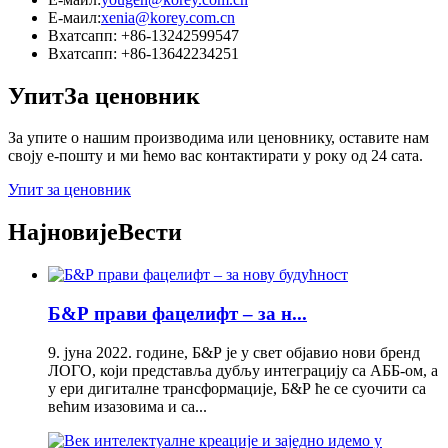
Е-маил:
xenia@korey.com.cn
Вхатсапп: +86-13242599547
Вхатсапп: +86-13642234251
Упит
За ценовник
За упите о нашим производима или ценовнику, оставите нам
своју е-пошту и ми ћемо вас контактирати у року од 24 сата.
Упит за ценовник
Најновије
Вести
Б&Р прави фацелифт – за н...
9. јуна 2022. године, Б&Р је у свет објавио нови бренд
ЛОГО, који представља дубљу интеграцију са АББ-ом, а
у ери дигиталне трансформације, Б&Р ће се суочити са
већим изазовима и са...