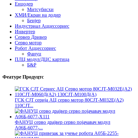
Енцодер
Митсубисхи
ХМИ/Екран на додир
Беијер
Индустриал Аццессориес
Инвертер
Сервер Дривер
Серво мотор
Робот Аццессориес
Фануц
ПЛЦ модул/ДЦС картица
Б&Р
Феатуре Продуцтс
ГСК СЈТ серија АЦ серво мотор 80СЈТ-М032Е(А2)
110СЈТ...
ФАНУЦ серво драјвер серво појачавач модул
А06Б-6077-...