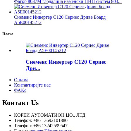
Фагор 8037М глодалица наменски ЦНЦ систем 803...
Сиеменс Инвертер С120 Сериес Дриве Боард
А5Е00145212
Плоча
Сиеменс Инвертер С120 Сериес
Дри...
О нама
Контактирајте нас
ФАКс
Контакт
Us
КОРЕИ АУТОМАТИОН ЦО., ЛТД.
Телефон: +86 13692101880
Телефон: +86 13242599547
Е-маил:
yougen@korey.com.cn